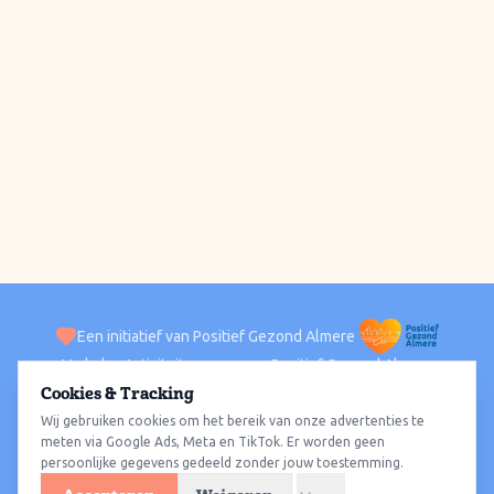
Een initiatief van Positief Gezond Almere
Verhalen
Activiteiten
Positief Gezond Almere
Contact
Cookies & Tracking
Wij gebruiken cookies om het bereik van onze advertenties te
ACTIVITEITEN PER WIJK
Alle wijken
Almere Haven
Almere Stad
Almere Buiten
Almere Poort
meten via Google Ads, Meta en TikTok. Er worden geen
persoonlijke gegevens gedeeld zonder jouw toestemming.
Almere Hout
Almere Oosterwold
Wat te doen
Sporten
Wandelen