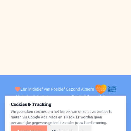
Een initiatief van Positief Gezond Almere
Verhalen
Activiteiten
Positief Gezond Almere
Contact
Cookies & Tracking
Wij gebruiken cookies om het bereik van onze advertenties te
ACTIVITEITEN PER WIJK
Alle wijken
Almere Haven
Almere Stad
Almere Buiten
Almere Poort
meten via Google Ads, Meta en TikTok. Er worden geen
persoonlijke gegevens gedeeld zonder jouw toestemming.
Almere Hout
Almere Oosterwold
Wat te doen
Sporten
Wandelen