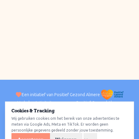
Een initiatief van Positief Gezond Almere
Verhalen
Activiteiten
Positief Gezond Almere
Contact
Cookies & Tracking
Wij gebruiken cookies om het bereik van onze advertenties te
ACTIVITEITEN PER WIJK
Alle wijken
Almere Haven
Almere Stad
Almere Buiten
Almere Poort
meten via Google Ads, Meta en TikTok. Er worden geen
persoonlijke gegevens gedeeld zonder jouw toestemming.
Almere Hout
Almere Oosterwold
Wat te doen
Sporten
Wandelen