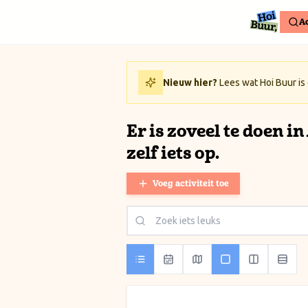
Ga naar inhoud / Skip to content
Ac
Nieuw hier?
Lees wat Hoi Buur is
Er is zoveel te doen i
zelf iets op.
Voeg activiteit toe