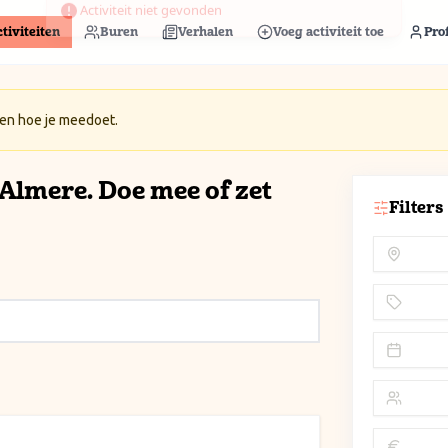
tiviteiten
Buren
Verhalen
Voeg activiteit toe
Prof
 en hoe je meedoet.
n Almere. Doe mee of zet
Filters