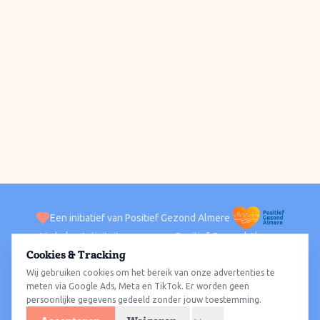
Een initiatief van Positief Gezond Almere
Verhalen
Activiteiten
Positief Gezond Almere
Contact
Cookies & Tracking
Wij gebruiken cookies om het bereik van onze advertenties te
ACTIVITEITEN PER WIJK
Alle wijken
Almere Haven
Almere Stad
Almere Buiten
Almere Poort
meten via Google Ads, Meta en TikTok. Er worden geen
persoonlijke gegevens gedeeld zonder jouw toestemming.
Almere Hout
Almere Oosterwold
Wat te doen
Sporten
Wandelen