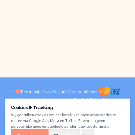
Een initiatief van Positief Gezond Almere
Verhalen
Activiteiten
Positief Gezond Almere
Contact
Cookies & Tracking
Wij gebruiken cookies om het bereik van onze advertenties te
ACTIVITEITEN PER WIJK
Alle wijken
Almere Haven
Almere Stad
Almere Buiten
Almere Poort
meten via Google Ads, Meta en TikTok. Er worden geen
persoonlijke gegevens gedeeld zonder jouw toestemming.
Almere Hout
Almere Oosterwold
Wat te doen
Sporten
Wandelen