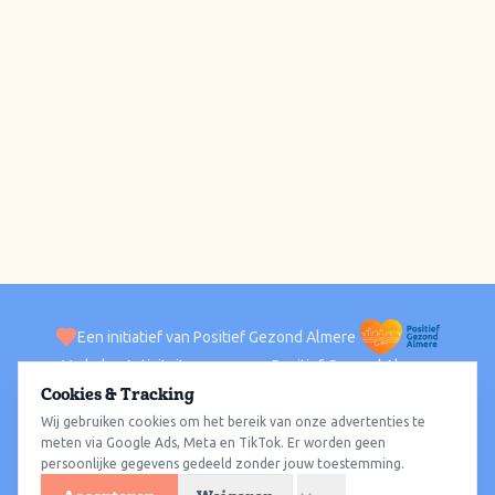
Een initiatief van Positief Gezond Almere
Verhalen
Activiteiten
Positief Gezond Almere
Contact
Cookies & Tracking
Wij gebruiken cookies om het bereik van onze advertenties te
ACTIVITEITEN PER WIJK
Alle wijken
Almere Haven
Almere Stad
Almere Buiten
Almere Poort
meten via Google Ads, Meta en TikTok. Er worden geen
persoonlijke gegevens gedeeld zonder jouw toestemming.
Almere Hout
Almere Oosterwold
Wat te doen
Sporten
Wandelen