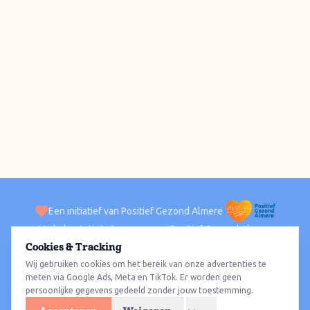
Een initiatief van Positief Gezond Almere
Verhalen
Activiteiten
Positief Gezond Almere
Contact
Cookies & Tracking
Wij gebruiken cookies om het bereik van onze advertenties te
ACTIVITEITEN PER WIJK
Alle wijken
Almere Haven
Almere Stad
Almere Buiten
Almere Poort
meten via Google Ads, Meta en TikTok. Er worden geen
persoonlijke gegevens gedeeld zonder jouw toestemming.
Almere Hout
Almere Oosterwold
Wat te doen
Sporten
Wandelen