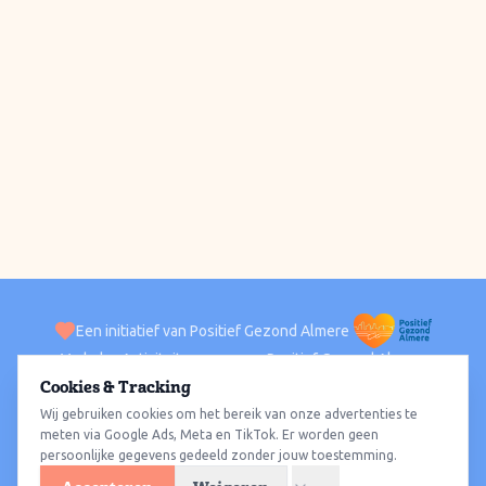
Een initiatief van Positief Gezond Almere
Verhalen
Activiteiten
Positief Gezond Almere
Contact
Cookies & Tracking
Wij gebruiken cookies om het bereik van onze advertenties te
ACTIVITEITEN PER WIJK
Alle wijken
Almere Haven
Almere Stad
Almere Buiten
Almere Poort
meten via Google Ads, Meta en TikTok. Er worden geen
persoonlijke gegevens gedeeld zonder jouw toestemming.
Almere Hout
Almere Oosterwold
Wat te doen
Sporten
Wandelen