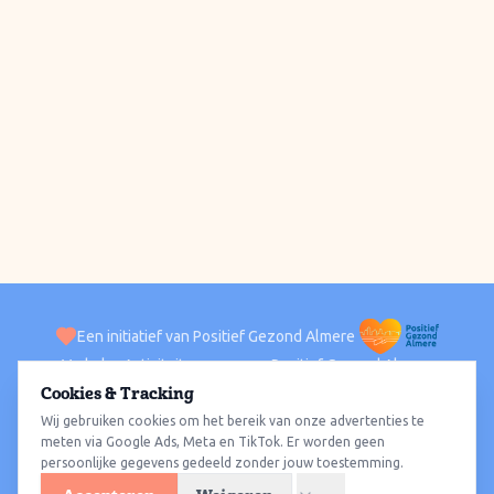
Een initiatief van Positief Gezond Almere
Verhalen
Activiteiten
Positief Gezond Almere
Contact
Cookies & Tracking
Wij gebruiken cookies om het bereik van onze advertenties te
ACTIVITEITEN PER WIJK
Alle wijken
Almere Haven
Almere Stad
Almere Buiten
Almere Poort
meten via Google Ads, Meta en TikTok. Er worden geen
persoonlijke gegevens gedeeld zonder jouw toestemming.
Almere Hout
Almere Oosterwold
Wat te doen
Sporten
Wandelen