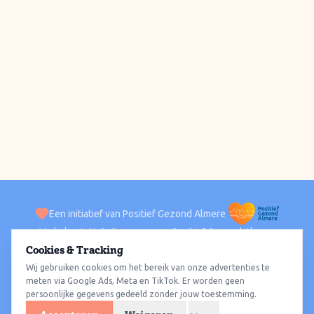
Een initiatief van Positief Gezond Almere
Verhalen
Activiteiten
Positief Gezond Almere
Contact
Cookies & Tracking
Wij gebruiken cookies om het bereik van onze advertenties te
ACTIVITEITEN PER WIJK
Alle wijken
Almere Haven
Almere Stad
Almere Buiten
Almere Poort
meten via Google Ads, Meta en TikTok. Er worden geen
persoonlijke gegevens gedeeld zonder jouw toestemming.
Almere Hout
Almere Oosterwold
Wat te doen
Sporten
Wandelen