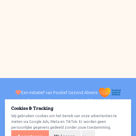
Een initiatief van Positief Gezond Almere
Verhalen
Activiteiten
Positief Gezond Almere
Contact
Cookies & Tracking
Wij gebruiken cookies om het bereik van onze advertenties te
ACTIVITEITEN PER WIJK
Alle wijken
Almere Haven
Almere Stad
Almere Buiten
Almere Poort
meten via Google Ads, Meta en TikTok. Er worden geen
persoonlijke gegevens gedeeld zonder jouw toestemming.
Almere Hout
Almere Oosterwold
Wat te doen
Sporten
Wandelen