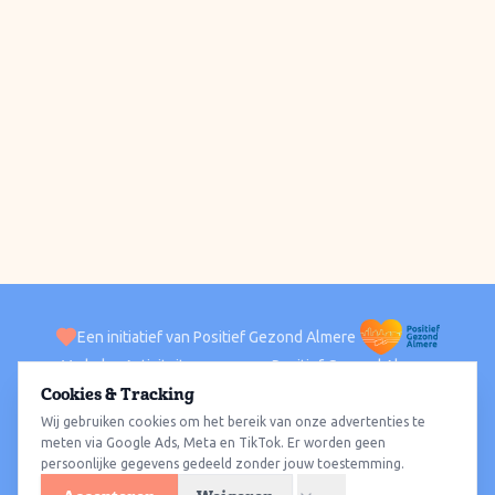
Een initiatief van Positief Gezond Almere
Verhalen
Activiteiten
Positief Gezond Almere
Contact
Cookies & Tracking
Wij gebruiken cookies om het bereik van onze advertenties te
ACTIVITEITEN PER WIJK
Alle wijken
Almere Haven
Almere Stad
Almere Buiten
Almere Poort
meten via Google Ads, Meta en TikTok. Er worden geen
persoonlijke gegevens gedeeld zonder jouw toestemming.
Almere Hout
Almere Oosterwold
Wat te doen
Sporten
Wandelen