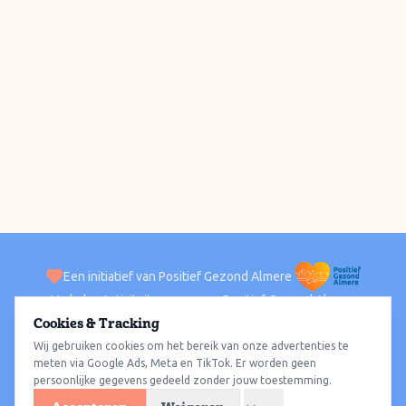
Een initiatief van Positief Gezond Almere
Verhalen
Activiteiten
Positief Gezond Almere
Contact
Cookies & Tracking
Wij gebruiken cookies om het bereik van onze advertenties te
ACTIVITEITEN PER WIJK
Alle wijken
Almere Haven
Almere Stad
Almere Buiten
Almere Poort
meten via Google Ads, Meta en TikTok. Er worden geen
persoonlijke gegevens gedeeld zonder jouw toestemming.
Almere Hout
Almere Oosterwold
Wat te doen
Sporten
Wandelen