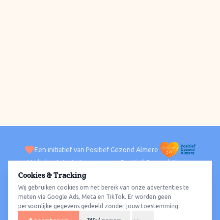
Een initiatief van Positief Gezond Almere
Verhalen
Activiteiten
Positief Gezond Almere
Contact
Cookies & Tracking
Wij gebruiken cookies om het bereik van onze advertenties te
ACTIVITEITEN PER WIJK
Alle wijken
Almere Haven
Almere Stad
Almere Buiten
Almere Poort
meten via Google Ads, Meta en TikTok. Er worden geen
persoonlijke gegevens gedeeld zonder jouw toestemming.
Almere Hout
Almere Oosterwold
Wat te doen
Sporten
Wandelen