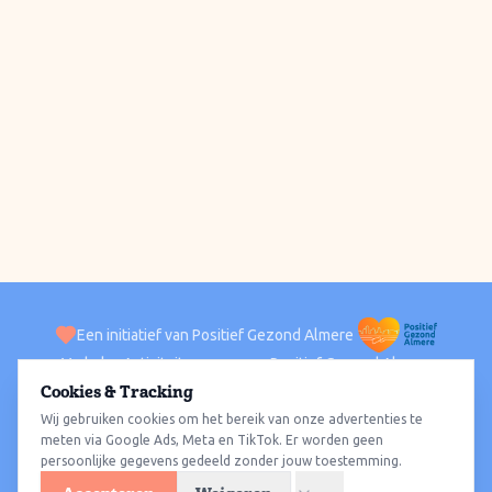
Een initiatief van Positief Gezond Almere
Verhalen
Activiteiten
Positief Gezond Almere
Contact
Cookies & Tracking
Wij gebruiken cookies om het bereik van onze advertenties te
ACTIVITEITEN PER WIJK
Alle wijken
Almere Haven
Almere Stad
Almere Buiten
Almere Poort
meten via Google Ads, Meta en TikTok. Er worden geen
persoonlijke gegevens gedeeld zonder jouw toestemming.
Almere Hout
Almere Oosterwold
Wat te doen
Sporten
Wandelen