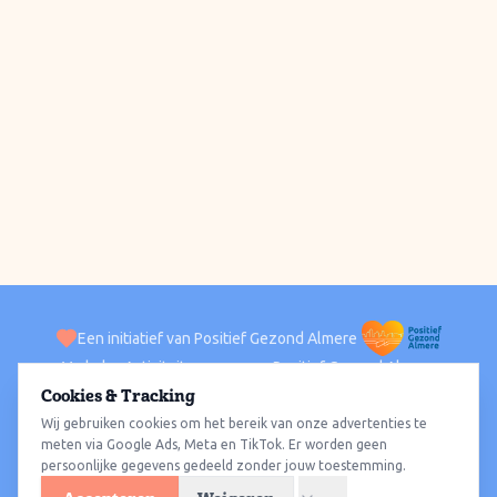
Een initiatief van Positief Gezond Almere
Verhalen
Activiteiten
Positief Gezond Almere
Contact
Cookies & Tracking
Wij gebruiken cookies om het bereik van onze advertenties te
ACTIVITEITEN PER WIJK
Alle wijken
Almere Haven
Almere Stad
Almere Buiten
Almere Poort
meten via Google Ads, Meta en TikTok. Er worden geen
persoonlijke gegevens gedeeld zonder jouw toestemming.
Almere Hout
Almere Oosterwold
Wat te doen
Sporten
Wandelen