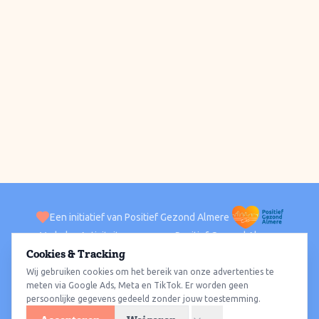
Een initiatief van Positief Gezond Almere
Verhalen
Activiteiten
Positief Gezond Almere
Contact
Cookies & Tracking
Wij gebruiken cookies om het bereik van onze advertenties te
ACTIVITEITEN PER WIJK
Alle wijken
Almere Haven
Almere Stad
Almere Buiten
Almere Poort
meten via Google Ads, Meta en TikTok. Er worden geen
persoonlijke gegevens gedeeld zonder jouw toestemming.
Almere Hout
Almere Oosterwold
Wat te doen
Sporten
Wandelen