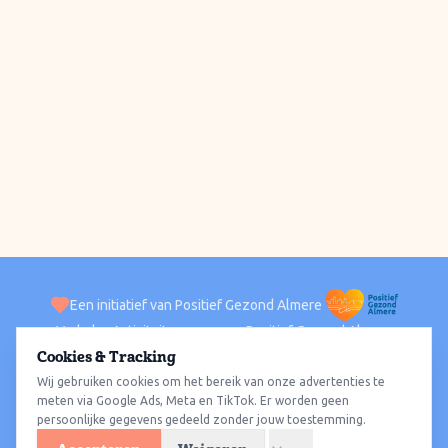
Een initiatief van Positief Gezond Almere
Verhalen
Activiteiten
Positief Gezond Almere
Contact
Cookies & Tracking
Wij gebruiken cookies om het bereik van onze advertenties te
ACTIVITEITEN PER WIJK
Alle wijken
Almere Haven
Almere Stad
Almere Buiten
Almere Poort
meten via Google Ads, Meta en TikTok. Er worden geen
persoonlijke gegevens gedeeld zonder jouw toestemming.
Almere Hout
Almere Oosterwold
Wat te doen
Sporten
Wandelen