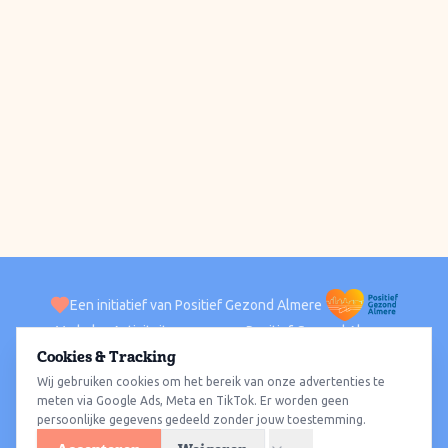
Een initiatief van Positief Gezond Almere
Verhalen
Activiteiten
Positief Gezond Almere
Contact
Cookies & Tracking
Wij gebruiken cookies om het bereik van onze advertenties te
ACTIVITEITEN PER WIJK
Alle wijken
Almere Haven
Almere Stad
Almere Buiten
Almere Poort
meten via Google Ads, Meta en TikTok. Er worden geen
persoonlijke gegevens gedeeld zonder jouw toestemming.
Almere Hout
Almere Oosterwold
Wat te doen
Sporten
Wandelen