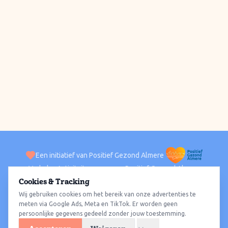
Een initiatief van Positief Gezond Almere
Verhalen
Activiteiten
Positief Gezond Almere
Contact
Cookies & Tracking
Wij gebruiken cookies om het bereik van onze advertenties te
ACTIVITEITEN PER WIJK
Alle wijken
Almere Haven
Almere Stad
Almere Buiten
Almere Poort
meten via Google Ads, Meta en TikTok. Er worden geen
persoonlijke gegevens gedeeld zonder jouw toestemming.
Almere Hout
Almere Oosterwold
Wat te doen
Sporten
Wandelen