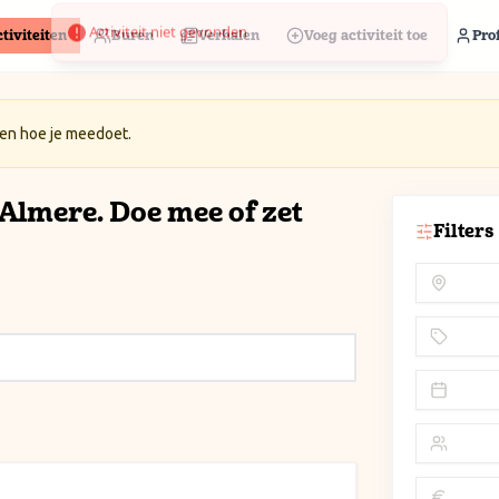
tiviteiten
Buren
Verhalen
Voeg activiteit toe
Prof
 en hoe je meedoet.
n Almere. Doe mee of zet
Filters