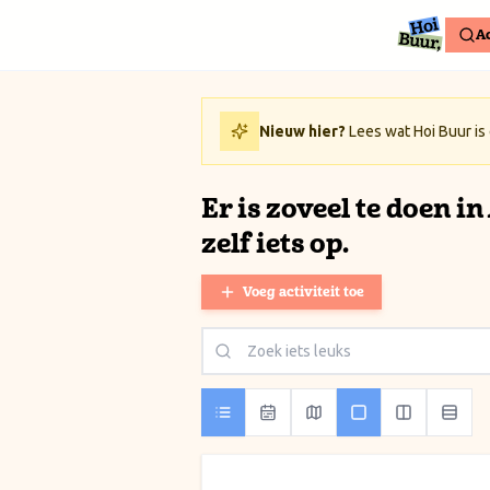
Ga naar inhoud / Skip to content
Ac
Nieuw hier?
Lees wat Hoi Buur is
Er is zoveel te doen i
zelf iets op.
Voeg activiteit toe