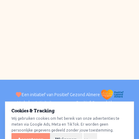
Een initiatief van Positief Gezond Almere
Verhalen
Activiteiten
Positief Gezond Almere
Contact
Cookies & Tracking
Wij gebruiken cookies om het bereik van onze advertenties te
ACTIVITEITEN PER WIJK
Alle wijken
Almere Haven
Almere Stad
Almere Buiten
Almere Poort
meten via Google Ads, Meta en TikTok. Er worden geen
persoonlijke gegevens gedeeld zonder jouw toestemming.
Almere Hout
Almere Oosterwold
Wat te doen
Sporten
Wandelen