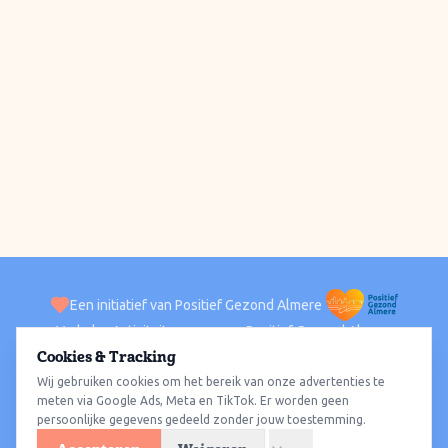
Een initiatief van Positief Gezond Almere
Verhalen
Activiteiten
Positief Gezond Almere
Contact
Cookies & Tracking
Wij gebruiken cookies om het bereik van onze advertenties te
ACTIVITEITEN PER WIJK
Alle wijken
Almere Haven
Almere Stad
Almere Buiten
Almere Poort
meten via Google Ads, Meta en TikTok. Er worden geen
persoonlijke gegevens gedeeld zonder jouw toestemming.
Almere Hout
Almere Oosterwold
Wat te doen
Sporten
Wandelen