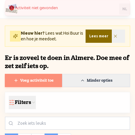
Activiteit niet gevonden
Ga naar inhoud / Skip to content
NL
Nieuw hier?
Lees wat Hoi Buur is
Lees meer
en hoe je meedoet.
Er is zoveel te doen in Almere. Doe mee of
zet zelf iets op.
Voeg activiteit toe
Minder opties
Filters