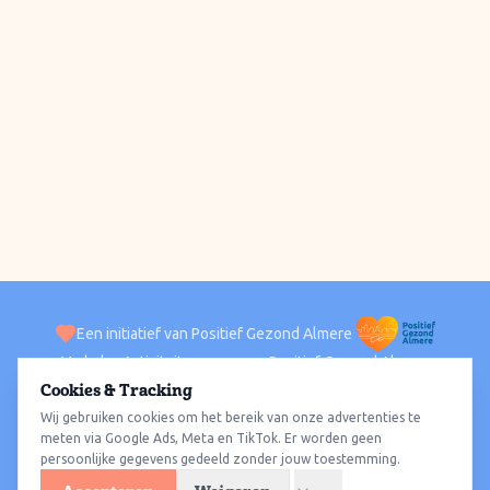
Een initiatief van Positief Gezond Almere
Verhalen
Activiteiten
Positief Gezond Almere
Contact
Cookies & Tracking
Wij gebruiken cookies om het bereik van onze advertenties te
ACTIVITEITEN PER WIJK
Alle wijken
Almere Haven
Almere Stad
Almere Buiten
Almere Poort
meten via Google Ads, Meta en TikTok. Er worden geen
persoonlijke gegevens gedeeld zonder jouw toestemming.
Almere Hout
Almere Oosterwold
Wat te doen
Sporten
Wandelen