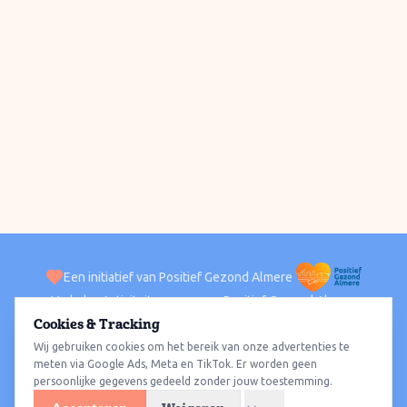
Een initiatief van Positief Gezond Almere
Verhalen
Activiteiten
Positief Gezond Almere
Contact
Cookies & Tracking
Wij gebruiken cookies om het bereik van onze advertenties te
ACTIVITEITEN PER WIJK
Alle wijken
Almere Haven
Almere Stad
Almere Buiten
Almere Poort
meten via Google Ads, Meta en TikTok. Er worden geen
persoonlijke gegevens gedeeld zonder jouw toestemming.
Almere Hout
Almere Oosterwold
Wat te doen
Sporten
Wandelen