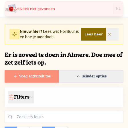
Activiteit niet gevonden
Ga naar inhoud / Skip to content
NL
Nieuw hier?
Lees wat Hoi Buur is
Lees meer
en hoe je meedoet.
Er is zoveel te doen in Almere. Doe mee of
zet zelf iets op.
Voeg activiteit toe
Minder opties
Filters