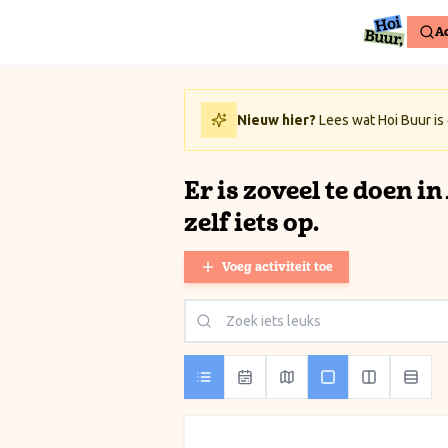
Ga naar inhoud / Skip to content
Ac
Nieuw hier?
Lees wat Hoi Buur is
Er is zoveel te doen i
zelf iets op.
Voeg activiteit toe