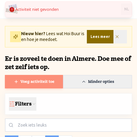
Activiteit niet gevonden
Ga naar inhoud / Skip to content
NL
Nieuw hier?
Lees wat Hoi Buur is
Lees meer
en hoe je meedoet.
Er is zoveel te doen in Almere. Doe mee of
zet zelf iets op.
Voeg activiteit toe
Minder opties
Filters