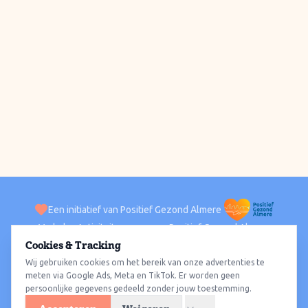
Een initiatief van Positief Gezond Almere
Verhalen
Activiteiten
Positief Gezond Almere
Contact
Cookies & Tracking
Wij gebruiken cookies om het bereik van onze advertenties te
ACTIVITEITEN PER WIJK
Alle wijken
Almere Haven
Almere Stad
Almere Buiten
Almere Poort
meten via Google Ads, Meta en TikTok. Er worden geen
persoonlijke gegevens gedeeld zonder jouw toestemming.
Almere Hout
Almere Oosterwold
Wat te doen
Sporten
Wandelen