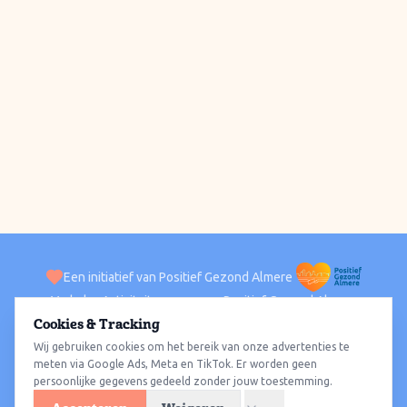
Een initiatief van Positief Gezond Almere
Verhalen
Activiteiten
Positief Gezond Almere
Contact
Cookies & Tracking
Wij gebruiken cookies om het bereik van onze advertenties te
ACTIVITEITEN PER WIJK
Alle wijken
Almere Haven
Almere Stad
Almere Buiten
Almere Poort
meten via Google Ads, Meta en TikTok. Er worden geen
persoonlijke gegevens gedeeld zonder jouw toestemming.
Almere Hout
Almere Oosterwold
Wat te doen
Sporten
Wandelen