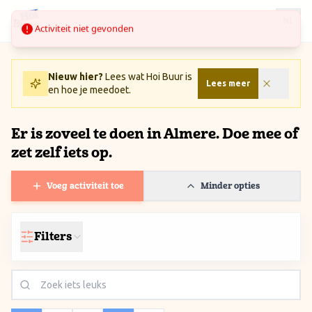
Ga naar inhoud / Skip to content
Activiteit niet gevonden
NL
Nieuw hier?
Lees wat Hoi Buur is
Lees meer
en hoe je meedoet.
Er is zoveel te doen in Almere. Doe mee of
zet zelf iets op.
Voeg activiteit toe
Minder opties
Filters