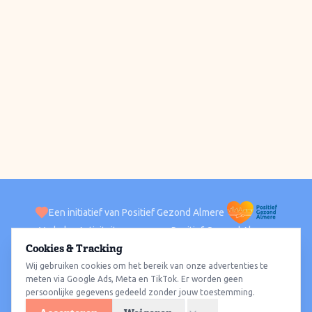
Een initiatief van Positief Gezond Almere
Verhalen
Activiteiten
Positief Gezond Almere
Contact
Cookies & Tracking
Wij gebruiken cookies om het bereik van onze advertenties te
ACTIVITEITEN PER WIJK
Alle wijken
Almere Haven
Almere Stad
Almere Buiten
Almere Poort
meten via Google Ads, Meta en TikTok. Er worden geen
persoonlijke gegevens gedeeld zonder jouw toestemming.
Almere Hout
Almere Oosterwold
Wat te doen
Sporten
Wandelen