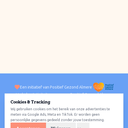
Een initiatief van Positief Gezond Almere
Verhalen
Activiteiten
Positief Gezond Almere
Contact
Cookies & Tracking
Wij gebruiken cookies om het bereik van onze advertenties te
ACTIVITEITEN PER WIJK
Alle wijken
Almere Haven
Almere Stad
Almere Buiten
Almere Poort
meten via Google Ads, Meta en TikTok. Er worden geen
persoonlijke gegevens gedeeld zonder jouw toestemming.
Almere Hout
Almere Oosterwold
Wat te doen
Sporten
Wandelen