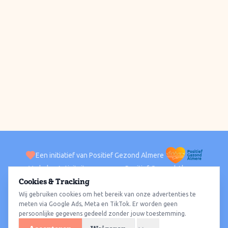
Een initiatief van Positief Gezond Almere
Verhalen
Activiteiten
Positief Gezond Almere
Contact
Cookies & Tracking
Wij gebruiken cookies om het bereik van onze advertenties te
ACTIVITEITEN PER WIJK
Alle wijken
Almere Haven
Almere Stad
Almere Buiten
Almere Poort
meten via Google Ads, Meta en TikTok. Er worden geen
persoonlijke gegevens gedeeld zonder jouw toestemming.
Almere Hout
Almere Oosterwold
Wat te doen
Sporten
Wandelen