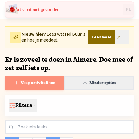
Activiteit niet gevonden
Ga naar inhoud / Skip to content
NL
Nieuw hier?
Lees wat Hoi Buur is
Lees meer
en hoe je meedoet.
Er is zoveel te doen in Almere. Doe mee of
zet zelf iets op.
Voeg activiteit toe
Minder opties
Filters