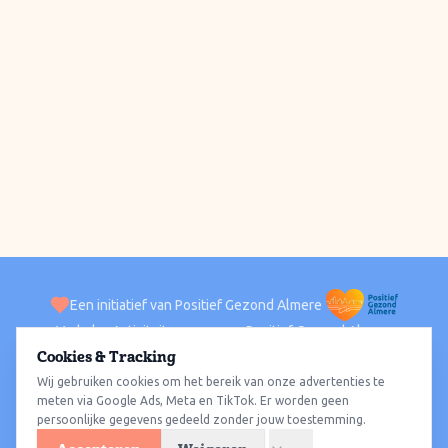
Een initiatief van Positief Gezond Almere
Verhalen
Activiteiten
Positief Gezond Almere
Contact
Cookies & Tracking
Wij gebruiken cookies om het bereik van onze advertenties te
ACTIVITEITEN PER WIJK
Alle wijken
Almere Haven
Almere Stad
Almere Buiten
Almere Poort
meten via Google Ads, Meta en TikTok. Er worden geen
persoonlijke gegevens gedeeld zonder jouw toestemming.
Almere Hout
Almere Oosterwold
Wat te doen
Sporten
Wandelen