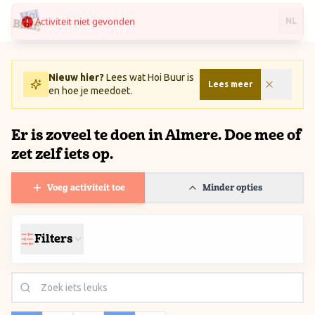
Activiteit niet gevonden
Ga naar inhoud / Skip to content
NL
Nieuw hier?
Lees wat Hoi Buur is
Lees meer
en hoe je meedoet.
Er is zoveel te doen in Almere. Doe mee of
zet zelf iets op.
Voeg activiteit toe
Minder opties
Filters