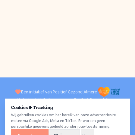
Een initiatief van Positief Gezond Almere
Verhalen
Activiteiten
Positief Gezond Almere
Contact
Cookies & Tracking
Wij gebruiken cookies om het bereik van onze advertenties te
ACTIVITEITEN PER WIJK
Alle wijken
Almere Haven
Almere Stad
Almere Buiten
Almere Poort
meten via Google Ads, Meta en TikTok. Er worden geen
persoonlijke gegevens gedeeld zonder jouw toestemming.
Almere Hout
Almere Oosterwold
Wat te doen
Sporten
Wandelen