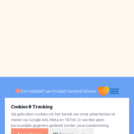
Een initiatief van Positief Gezond Almere
Verhalen
Activiteiten
Positief Gezond Almere
Contact
Cookies & Tracking
Wij gebruiken cookies om het bereik van onze advertenties te
ACTIVITEITEN PER WIJK
Alle wijken
Almere Haven
Almere Stad
Almere Buiten
Almere Poort
meten via Google Ads, Meta en TikTok. Er worden geen
persoonlijke gegevens gedeeld zonder jouw toestemming.
Almere Hout
Almere Oosterwold
Wat te doen
Sporten
Wandelen