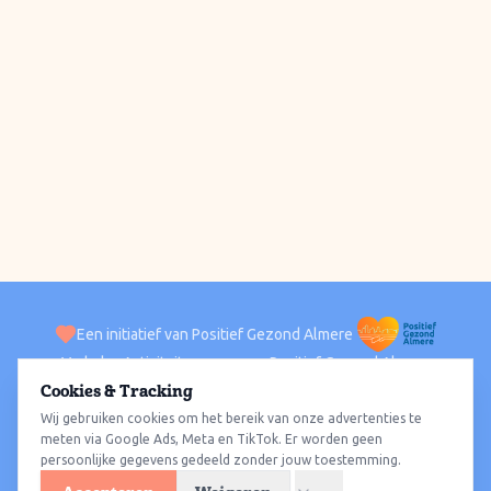
Een initiatief van Positief Gezond Almere
Verhalen
Activiteiten
Positief Gezond Almere
Contact
Cookies & Tracking
Wij gebruiken cookies om het bereik van onze advertenties te
ACTIVITEITEN PER WIJK
Alle wijken
Almere Haven
Almere Stad
Almere Buiten
Almere Poort
meten via Google Ads, Meta en TikTok. Er worden geen
persoonlijke gegevens gedeeld zonder jouw toestemming.
Almere Hout
Almere Oosterwold
Wat te doen
Sporten
Wandelen