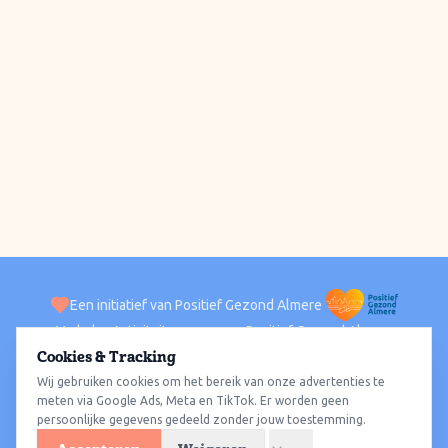
Een initiatief van Positief Gezond Almere
Verhalen
Activiteiten
Positief Gezond Almere
Contact
Cookies & Tracking
Wij gebruiken cookies om het bereik van onze advertenties te
ACTIVITEITEN PER WIJK
Alle wijken
Almere Haven
Almere Stad
Almere Buiten
Almere Poort
meten via Google Ads, Meta en TikTok. Er worden geen
persoonlijke gegevens gedeeld zonder jouw toestemming.
Almere Hout
Almere Oosterwold
Wat te doen
Sporten
Wandelen