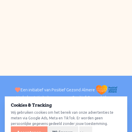
Een initiatief van Positief Gezond Almere
Verhalen
Activiteiten
Positief Gezond Almere
Contact
Cookies & Tracking
Wij gebruiken cookies om het bereik van onze advertenties te
ACTIVITEITEN PER WIJK
Alle wijken
Almere Haven
Almere Stad
Almere Buiten
Almere Poort
meten via Google Ads, Meta en TikTok. Er worden geen
persoonlijke gegevens gedeeld zonder jouw toestemming.
Almere Hout
Almere Oosterwold
Wat te doen
Sporten
Wandelen