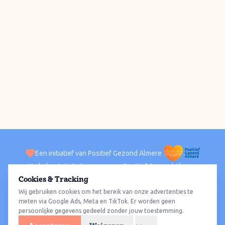
Een initiatief van Positief Gezond Almere
Verhalen
Activiteiten
Positief Gezond Almere
Contact
Cookies & Tracking
Wij gebruiken cookies om het bereik van onze advertenties te
ACTIVITEITEN PER WIJK
Alle wijken
Almere Haven
Almere Stad
Almere Buiten
Almere Poort
meten via Google Ads, Meta en TikTok. Er worden geen
persoonlijke gegevens gedeeld zonder jouw toestemming.
Almere Hout
Almere Oosterwold
Wat te doen
Sporten
Wandelen