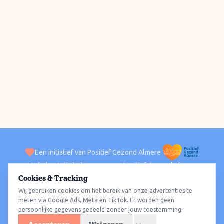
Een initiatief van Positief Gezond Almere
Verhalen
Activiteiten
Positief Gezond Almere
Contact
Cookies & Tracking
Wij gebruiken cookies om het bereik van onze advertenties te
ACTIVITEITEN PER WIJK
Alle wijken
Almere Haven
Almere Stad
Almere Buiten
Almere Poort
meten via Google Ads, Meta en TikTok. Er worden geen
persoonlijke gegevens gedeeld zonder jouw toestemming.
Almere Hout
Almere Oosterwold
Wat te doen
Sporten
Wandelen