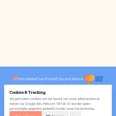
Een initiatief van Positief Gezond Almere
Verhalen
Activiteiten
Positief Gezond Almere
Contact
Cookies & Tracking
Wij gebruiken cookies om het bereik van onze advertenties te
ACTIVITEITEN PER WIJK
Alle wijken
Almere Haven
Almere Stad
Almere Buiten
Almere Poort
meten via Google Ads, Meta en TikTok. Er worden geen
persoonlijke gegevens gedeeld zonder jouw toestemming.
Almere Hout
Almere Oosterwold
Wat te doen
Sporten
Wandelen