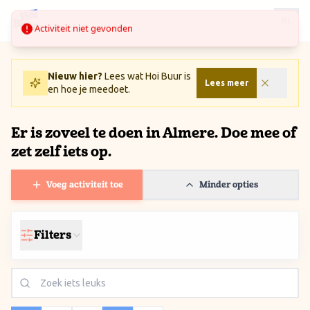
Ga naar inhoud / Skip to content
Activiteit niet gevonden
NL
Nieuw hier?
Lees wat Hoi Buur is
Lees meer
en hoe je meedoet.
Er is zoveel te doen in Almere. Doe mee of
zet zelf iets op.
Voeg activiteit toe
Minder opties
Filters