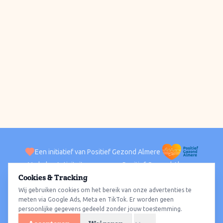
Een initiatief van Positief Gezond Almere
Verhalen
Activiteiten
Positief Gezond Almere
Contact
Cookies & Tracking
Wij gebruiken cookies om het bereik van onze advertenties te
ACTIVITEITEN PER WIJK
Alle wijken
Almere Haven
Almere Stad
Almere Buiten
Almere Poort
meten via Google Ads, Meta en TikTok. Er worden geen
persoonlijke gegevens gedeeld zonder jouw toestemming.
Almere Hout
Almere Oosterwold
Wat te doen
Sporten
Wandelen