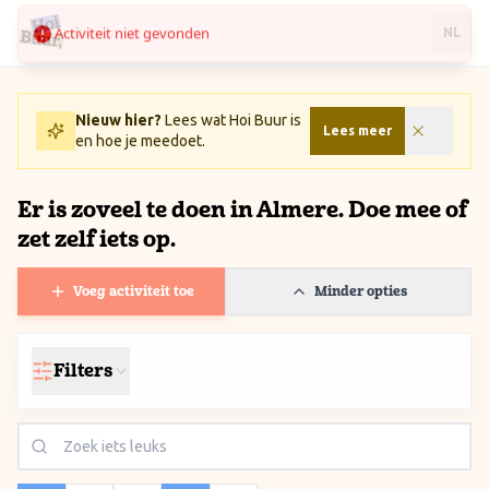
Activiteit niet gevonden
Ga naar inhoud / Skip to content
NL
Nieuw hier?
Lees wat Hoi Buur is
Lees meer
en hoe je meedoet.
Er is zoveel te doen in Almere. Doe mee of
zet zelf iets op.
Voeg activiteit toe
Minder opties
Filters