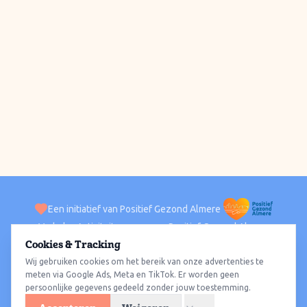
Een initiatief van Positief Gezond Almere
Verhalen
Activiteiten
Positief Gezond Almere
Contact
Cookies & Tracking
Wij gebruiken cookies om het bereik van onze advertenties te
ACTIVITEITEN PER WIJK
Alle wijken
Almere Haven
Almere Stad
Almere Buiten
Almere Poort
meten via Google Ads, Meta en TikTok. Er worden geen
persoonlijke gegevens gedeeld zonder jouw toestemming.
Almere Hout
Almere Oosterwold
Wat te doen
Sporten
Wandelen