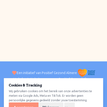
Een initiatief van Positief Gezond Almere
Verhalen
Activiteiten
Positief Gezond Almere
Contact
Cookies & Tracking
Wij gebruiken cookies om het bereik van onze advertenties te
ACTIVITEITEN PER WIJK
Alle wijken
Almere Haven
Almere Stad
Almere Buiten
Almere Poort
meten via Google Ads, Meta en TikTok. Er worden geen
persoonlijke gegevens gedeeld zonder jouw toestemming.
Almere Hout
Almere Oosterwold
Wat te doen
Sporten
Wandelen