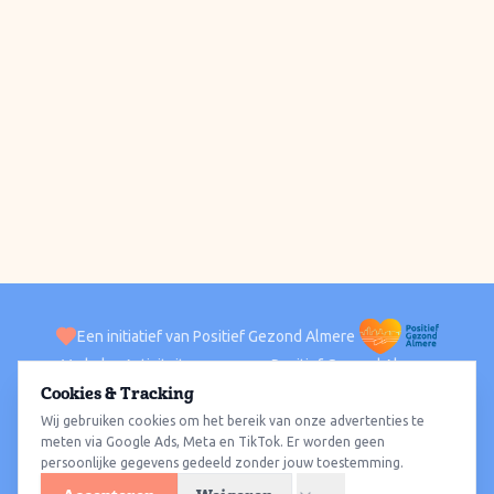
Een initiatief van Positief Gezond Almere
Verhalen
Activiteiten
Positief Gezond Almere
Contact
Cookies & Tracking
Wij gebruiken cookies om het bereik van onze advertenties te
ACTIVITEITEN PER WIJK
Alle wijken
Almere Haven
Almere Stad
Almere Buiten
Almere Poort
meten via Google Ads, Meta en TikTok. Er worden geen
persoonlijke gegevens gedeeld zonder jouw toestemming.
Almere Hout
Almere Oosterwold
Wat te doen
Sporten
Wandelen