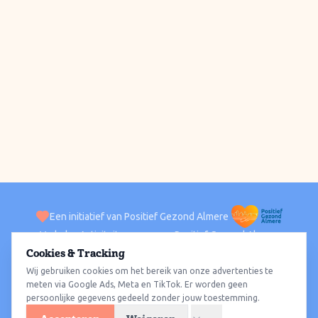
Een initiatief van Positief Gezond Almere
Verhalen
Activiteiten
Positief Gezond Almere
Contact
Cookies & Tracking
Wij gebruiken cookies om het bereik van onze advertenties te
ACTIVITEITEN PER WIJK
Alle wijken
Almere Haven
Almere Stad
Almere Buiten
Almere Poort
meten via Google Ads, Meta en TikTok. Er worden geen
persoonlijke gegevens gedeeld zonder jouw toestemming.
Almere Hout
Almere Oosterwold
Wat te doen
Sporten
Wandelen