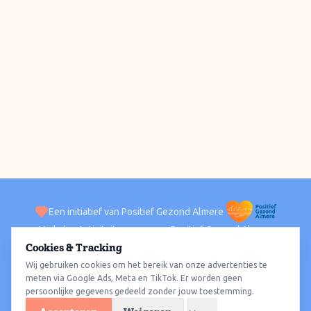
Een initiatief van Positief Gezond Almere
Verhalen
Activiteiten
Positief Gezond Almere
Contact
Cookies & Tracking
Wij gebruiken cookies om het bereik van onze advertenties te
ACTIVITEITEN PER WIJK
Alle wijken
Almere Haven
Almere Stad
Almere Buiten
Almere Poort
meten via Google Ads, Meta en TikTok. Er worden geen
persoonlijke gegevens gedeeld zonder jouw toestemming.
Almere Hout
Almere Oosterwold
Wat te doen
Sporten
Wandelen