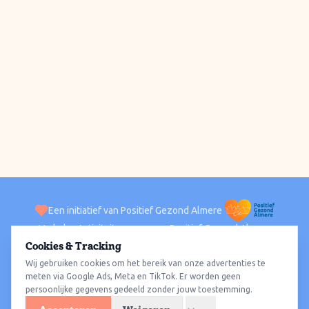
Een initiatief van Positief Gezond Almere
Verhalen
Activiteiten
Positief Gezond Almere
Contact
Cookies & Tracking
Wij gebruiken cookies om het bereik van onze advertenties te
ACTIVITEITEN PER WIJK
Alle wijken
Almere Haven
Almere Stad
Almere Buiten
Almere Poort
meten via Google Ads, Meta en TikTok. Er worden geen
persoonlijke gegevens gedeeld zonder jouw toestemming.
Almere Hout
Almere Oosterwold
Wat te doen
Sporten
Wandelen